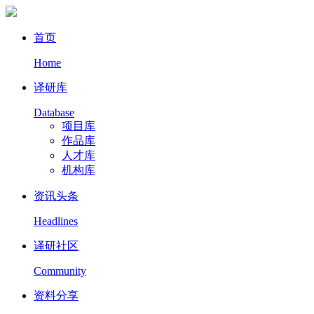
首页
Home
译研库
Database
项目库
作品库
人才库
机构库
资讯头条
Headlines
译研社区
Community
资料分享