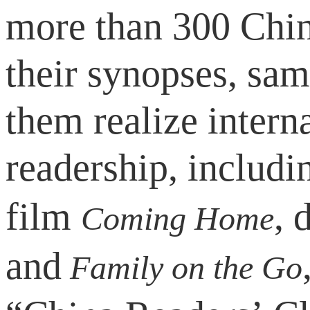
more than 300 Chine
their synopses, sam
them realize intern
readership, includi
film
, 
Coming Home
and
F
amily
on the Go