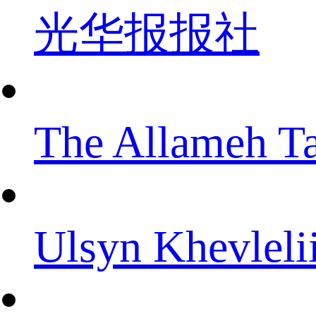
光华报报社
The Allameh Ta
Ulsyn Khevleli