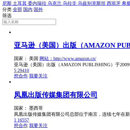
尼斯
土耳其
委内瑞拉
乌克兰
乌拉圭
乌兹别克斯坦
西班牙
希
分类
全部
国内
国外
筛选
亚马逊（美国）出版（AMAZON PUBL
国家： 美国
网站：http://www.amazon.cn/
5
29410
想合作
我要关注
凤凰出版传媒集团有限公司
国家： 墨西哥
1
16557
想合作
我要关注