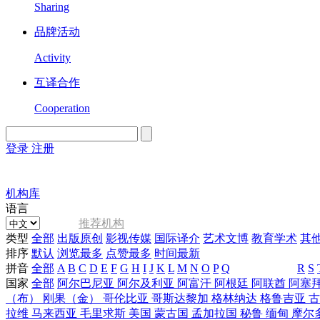
Sharing
品牌活动
Activity
互译合作
Cooperation
登录
注册
English
Version
机构库
语言
推荐机构
类型
全部
出版原创
影视传媒
国际译介
艺术文博
教育学术
其
排序
默认
浏览最多
点赞最多
时间最新
拼音
全部
A
B
C
D
E
F
G
H
I
J
K
L
M
N
O
P
Q
R
S
国家
全部
阿尔巴尼亚
阿尔及利亚
阿富汗
阿根廷
阿联酋
阿塞
（布）
刚果（金）
哥伦比亚
哥斯达黎加
格林纳达
格鲁吉亚
拉维
马来西亚
毛里求斯
美国
蒙古国
孟加拉国
秘鲁
缅甸
摩尔