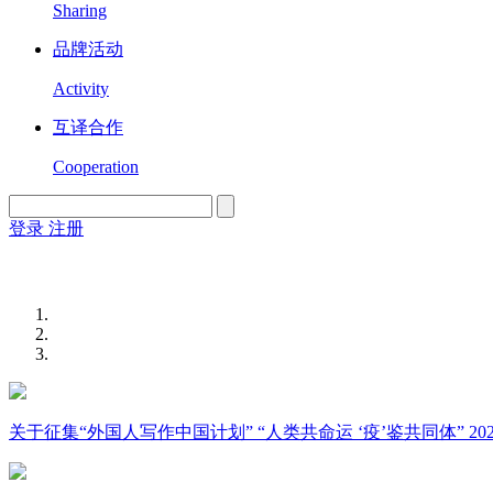
Sharing
品牌活动
Activity
互译合作
Cooperation
登录
注册
English
Version
关于征集“外国人写作中国计划” “人类共命运 ‘疫’鉴共同体” 2