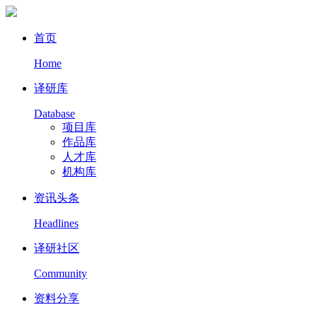
首页
Home
译研库
Database
项目库
作品库
人才库
机构库
资讯头条
Headlines
译研社区
Community
资料分享