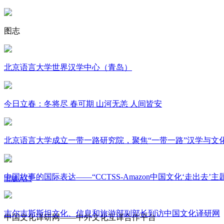
图志
北京语言大学世界汉学中心（青岛）
今日立春：冬将尽 春可期 山河无恙 人间皆安
北京语言大学成立一带一路研究院，聚焦“一带一路”汉学与文
中国故事的国际表达——“CCTSS-Amazon中国文化‘走出去’
旧版入口
关于我们
吉尔吉斯斯坦文化、信息和旅游部副部长到访中国文化译研网
中国文化译研网——中外文化互译合作平台