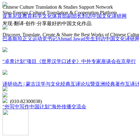
Chinese Culture Translation & Studies Support Network
Sino-Foreign Cultural Translation & Cooperation Platform
亚美尼亚教育科学文化体育部副部长到访中国文化译研网
发现·翻译·创作·分享最好的中国文化作品
Discover, Translate, Create & Share the Best Works of Chinese Cultu
巴基斯坦正义运动党书记Ahmad Jawad先生到访中国文化译研
网站地图
“卓青计划”项目《世界汉学口述史》中外专家座谈会在京举行
微博
联系我们
译研动态 | 蒙古汉学与文化经典互译论坛暨亚洲经典著作互译
北京市海淀区学院路15号综合楼A座6层
(010-82300038)
“外写中写作中国计划”海外传播交流会