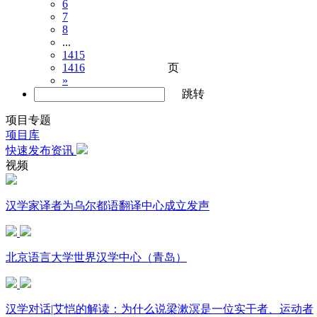
6
7
8
...
1415
页
1416
»
跳转
项目专题
项目库
快速发布资讯
视频
汉学家译者为乌尔都语翻译中心成立发声
北京语言大学世界汉学中心（青岛）
汉学对话|艾恺的解读：为什么说梁漱溟是一位实干者、运动者