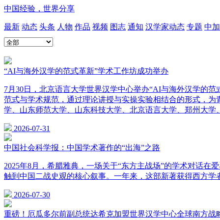
中国经验，世界分享
最新
动态
头条
人物
作品
视频
图志
通知
汉学家动态
专题
中加
“AI与海外汉学的范式革新”学术工作坊成功举办
7月30日，北京语言大学世界汉学中心举办“AI与海外汉学的范式革
范式与学术规范，通过理论讲授与实操实验相结合的形式，为
学、山东师范大学、山东科技大学、北京语言大学、郑州大学
2026-07-31
中国社会科学报：中国学术著作的“出海”之路
2025年8月，希腊雅典，一场关于“东方主战场”的学术对
触到中国二战史观的核心叙事。一年来，这部新著获得西方学
2026-07-30
重磅！厄瓜多尔前副总统达希克加盟世界汉学中心全球南方战