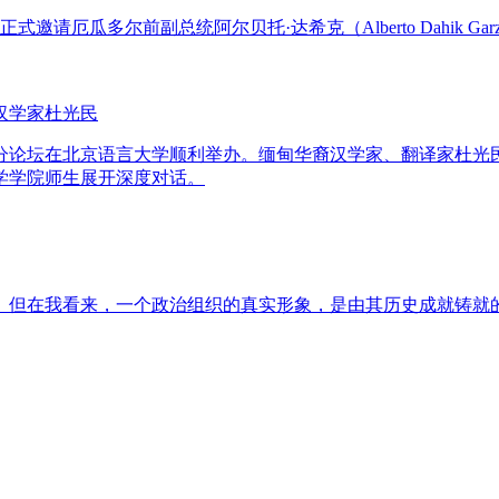
邀请厄瓜多尔前副总统阿尔贝托·达希克（Alberto Dahik 
汉学家杜光民
分论坛在北京语言大学顺利举办。缅甸华裔汉学家、翻译家杜光
学学院师生展开深度对话。
。但在我看来，一个政治组织的真实形象，是由其历史成就铸就