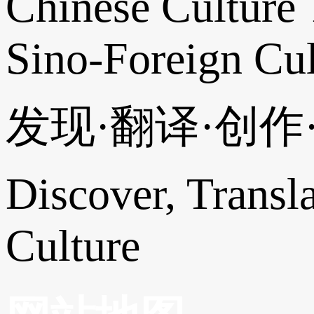
Chinese Culture 
Sino-Foreign Cul
发现·翻译·创
Discover, Transl
Culture