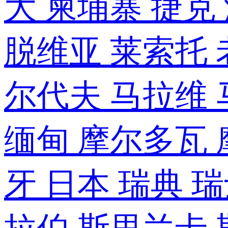
大
柬埔寨
捷克
脱维亚
莱索托
尔代夫
马拉维
缅甸
摩尔多瓦
牙
日本
瑞典
瑞