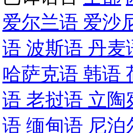
爱尔兰语
爱沙
语
波斯语
丹麦
哈萨克语
韩语
语
老挝语
立陶
语
缅甸语
尼泊