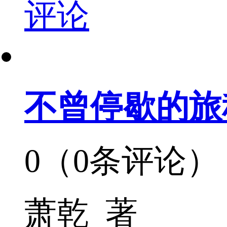
评论
不曾停歇的旅
0（0条评论）
萧乾 著