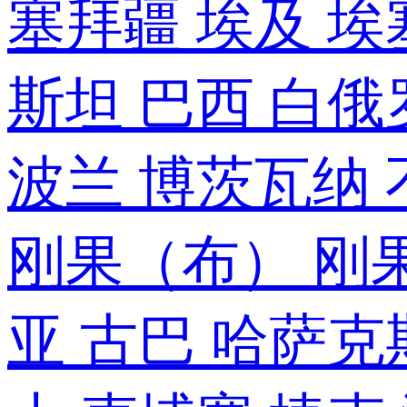
塞拜疆
埃及
埃
斯坦
巴西
白俄
波兰
博茨瓦纳
刚果（布）
刚
亚
古巴
哈萨克