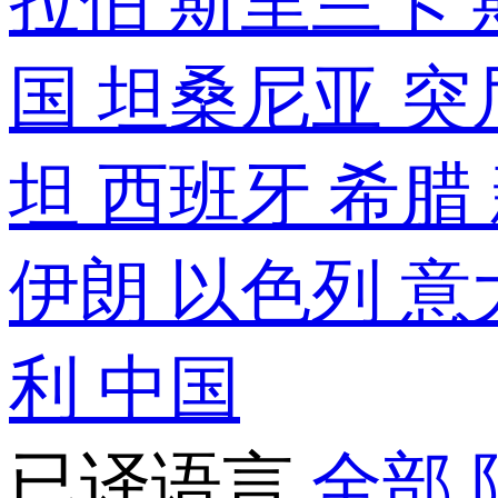
拉伯
斯里兰卡
国
坦桑尼亚
突
坦
西班牙
希腊
伊朗
以色列
意
利
中国
已译语言
全部