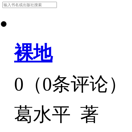
裸地
0（0条评论）
葛水平 著