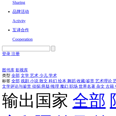
Sharing
品牌活动
Activity
互译合作
Cooperation
登录
注册
English
Version
图书库
影视库
类型
全部
文学
艺术
少儿
学术
标签
全部
戏剧
小说
散文
科幻
绘本
舞蹈
收藏/鉴赏
艺术理论
文学评论与鉴赏
侦探/悬疑/推理
魔幻
职场
世界名著
杂文
古籍
输出国家
全部