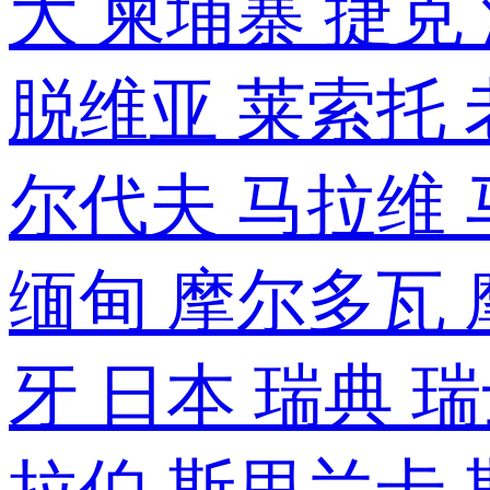
大
柬埔寨
捷克
脱维亚
莱索托
尔代夫
马拉维
缅甸
摩尔多瓦
牙
日本
瑞典
瑞