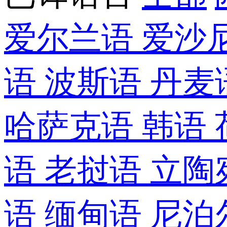
爱尔兰语
爱沙
语
波斯语
丹麦
哈萨克语
韩语
语
老挝语
立陶
语
缅甸语
尼泊