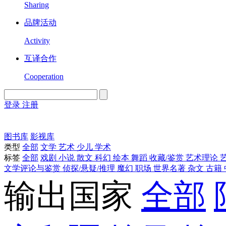
Sharing
品牌活动
Activity
互译合作
Cooperation
登录
注册
English
Version
图书库
影视库
类型
全部
文学
艺术
少儿
学术
标签
全部
戏剧
小说
散文
科幻
绘本
舞蹈
收藏/鉴赏
艺术理论
文学评论与鉴赏
侦探/悬疑/推理
魔幻
职场
世界名著
杂文
古籍
输出国家
全部