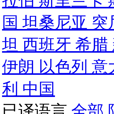
拉伯
斯里兰卡
国
坦桑尼亚
突
坦
西班牙
希腊
伊朗
以色列
意
利
中国
已译语言
全部