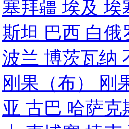
塞拜疆
埃及
埃
斯坦
巴西
白俄
波兰
博茨瓦纳
刚果（布）
刚
亚
古巴
哈萨克