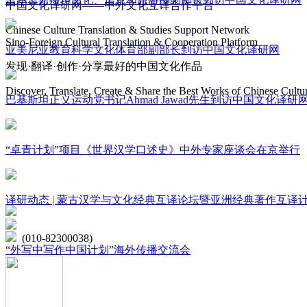
中国文化译研网——中外文化互译合作平台
Chinese Culture Translation & Studies Support Network
Sino-Foreign Cultural Translation & Cooperation Platform
亚美尼亚教育科学文化体育部副部长到访中国文化译研网
发现·翻译·创作·分享最好的中国文化作品
Discover, Translate, Create & Share the Best Works of Chinese Cultu
巴基斯坦正义运动党书记Ahmad Jawad先生到访中国文化译研
网站地图
“卓青计划”项目《世界汉学口述史》中外专家座谈会在京举行
微博
联系我们
译研动态 | 蒙古汉学与文化经典互译论坛暨亚洲经典著作互译
北京市海淀区学院路15号综合楼A座6层
(010-82300038)
“外写中写作中国计划”海外传播交流会