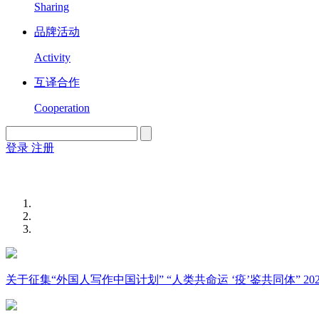
Sharing
品牌活动
Activity
互译合作
Cooperation
登录
注册
English
Version
关于征集“外国人写作中国计划” “人类共命运 ‘疫’鉴共同体” 2