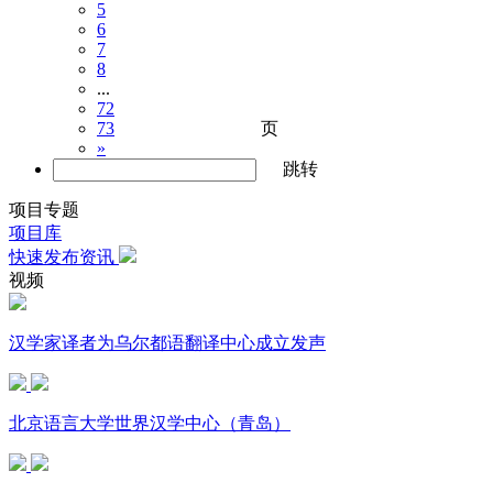
5
6
7
8
...
72
页
73
»
跳转
项目专题
项目库
快速发布资讯
视频
汉学家译者为乌尔都语翻译中心成立发声
北京语言大学世界汉学中心（青岛）