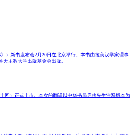
绵绵》）新书发布会2月20日在北京举行。本书由拉美汉学家理事
译，秘鲁天主教大学出版基金会出版。
三十回）正式上市。本次的翻译以中华书局启功先生注释版本为