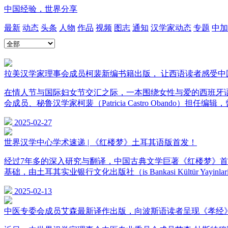
中国经验，世界分享
最新
动态
头条
人物
作品
视频
图志
通知
汉学家动态
专题
中加
拉美汉学家理事会成员柯裴新编书籍出版， 让西语读者感受中
在情人节与国际妇女节交汇之际，一本围绕女性与爱的西班牙语图书
会成员、秘鲁汉学家柯裴（Patricia Castro Oban
2025-02-27
世界汉学中心学术速递 | 《红楼梦》土耳其语版首发！
经过7年多的深入研究与翻译，中国古典文学巨著《红楼梦》
基础，由土耳其实业银行文化出版社（is Bankasi Kültür Yayin
2025-02-13
中医专委会成员艾森最新译作出版，向波斯语读者呈现《孝经