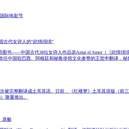
国际电影节
国古代女诗人的“此情绵绵”
——中国古代38位女诗人作品选Amar el Amor（《此情
do）担任编辑，曾任中国驻巴西、阿根廷和秘鲁使馆文化参赞的王世申翻
首次被完整翻译成土耳其语。日前，《红楼梦》土耳其语版（前
lari）隆重推出。
》原貌