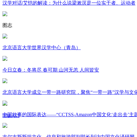
汉学对话|艾恺的解读：为什么说梁漱溟是一位实干者、运动者
图志
北京语言大学世界汉学中心（青岛）
今日立春：冬将尽 春可期 山河无恙 人间皆安
北京语言大学成立一带一路研究院，聚焦“一带一路”汉学与文
中国故事的国际表达——“CCTSS-Amazon中国文化‘走出去’
旧版入口
关于我们
吉尔吉斯斯坦文化、信息和旅游部副部长到访中国文化译研网