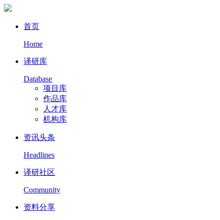
首页
Home
译研库
Database
项目库
作品库
人才库
机构库
资讯头条
Headlines
译研社区
Community
资料分享