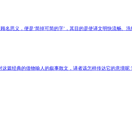
，顾名思义，便是‘简掉可简的字’，其目的是使译文明快流畅、
对这篇经典的借物喻人的叙事散文，译者该怎样传达它的意境呢