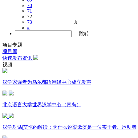
70
71
72
页
73
»
跳转
项目专题
项目库
快速发布资讯
视频
汉学家译者为乌尔都语翻译中心成立发声
北京语言大学世界汉学中心（青岛）
汉学对话|艾恺的解读：为什么说梁漱溟是一位实干者、运动者