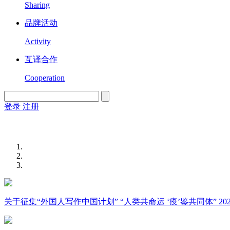
Sharing
品牌活动
Activity
互译合作
Cooperation
登录
注册
English
Version
关于征集“外国人写作中国计划” “人类共命运 ‘疫’鉴共同体” 2