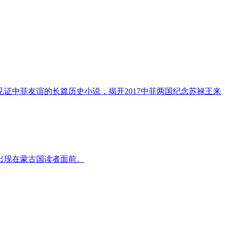
证中菲友谊的长篇历史小说，揭开2017中菲两国纪念苏禄王来
出现在蒙古国读者面前。