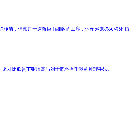
洗练净洁，但却是一道艰巨而细致的工序，运作起来必须格外‘留
？来对比欣赏下张培基与刘士聪各有千秋的处理手法。