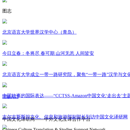
图志
北京语言大学世界汉学中心（青岛）
今日立春：冬将尽 春可期 山河无恙 人间皆安
北京语言大学成立一带一路研究院，聚焦“一带一路”汉学与文
中国故事的国际表达——“CCTSS-Amazon中国文化‘走出去’
旧版入口
关于我们
吉尔吉斯斯坦文化、信息和旅游部副部长到访中国文化译研网
中国文化译研网——中外文化互译合作平台
Chinese Culture Translation & Studies Support Network