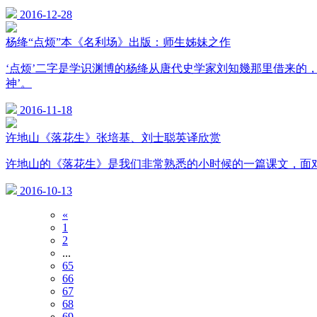
2016-12-28
杨绛“点烦”本《名利场》出版：师生姊妹之作
‘点烦’二字是学识渊博的杨绛从唐代史学家刘知幾那里借来的
神’。
2016-11-18
许地山《落花生》张培基、刘士聪英译欣赏
许地山的《落花生》是我们非常熟悉的小时候的一篇课文，面
2016-10-13
«
1
2
...
65
66
67
68
69