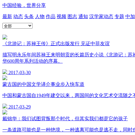
中国经验，世界分享
最新
动态
头条
人物
作品
视频
图志
通知
汉学家动态
专题
中加
《北游记：苏禄王传》正式出版发行 见证中菲友谊
描写明永乐年间苏禄王来明朝贡的长篇历史小说《北游记：苏禄
华600周年系列活动的序幕。
2017-03-30
蒙古国的中国文学译介事业步入快车道
中国和蒙古国自1949年建交以来，两国间的文化艺术交流随
2017-03-29
戴锦华：我们试图背叛那个时代，但其实我们都是它的孩子
一条道路可能也是一种绝境，一种逃离可能也是逃不走，同时