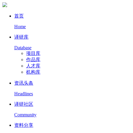
首页
Home
译研库
Database
项目库
作品库
人才库
机构库
资讯头条
Headlines
译研社区
Community
资料分享